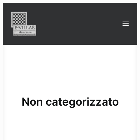
la villa romana di Staranzano
le ville romane tra Timavo e Isonzo
ville
strade
ponti
strutture con impianto termale
Bona Dea: un culto tutto al femminile
l’ultimo intervento conservativo sul mosaico
le indagini geofisiche 3D
finanziatori e partner di progetto
Non categorizzato