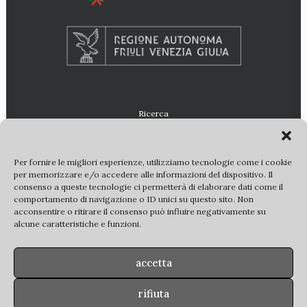
Ricerca
Per fornire le migliori esperienze, utilizziamo tecnologie come i cookie
per memorizzare e/o accedere alle informazioni del dispositivo. Il
consenso a queste tecnologie ci permetterà di elaborare dati come il
comportamento di navigazione o ID unici su questo sito. Non
acconsentire o ritirare il consenso può influire negativamente su
alcune caratteristiche e funzioni.
© 2022 E-VILLAE. Tutti i diritti riservati |
partner
|
copyright
|
privacy policy
accetta
Tutte le immagini di beni culturali statali sono utilizzate su
concessione della
Soprintendenza ABAP FVG
–
MiC
. Ulteriori
rifiuta
riproduzioni delle immagini sono regolate dalla vigente