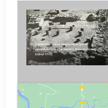
L’ambiente con le suspensurae per il
riscaldamento a pavimento (foto Archivio
SABAP FVG)