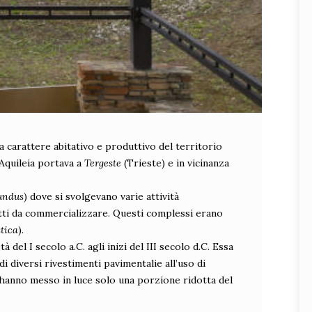
e a carattere abitativo e produttivo del territorio
 Aquileia portava a
Tergeste
(Trieste) e in vicinanza
undus
) dove si svolgevano varie attività
otti da commercializzare. Questi complessi erano
stica
).
tà del I secolo a.C. agli inizi del III secolo d.C. Essa
di diversi rivestimenti pavimentalie all’uso di
55 hanno messo in luce solo una porzione ridotta del