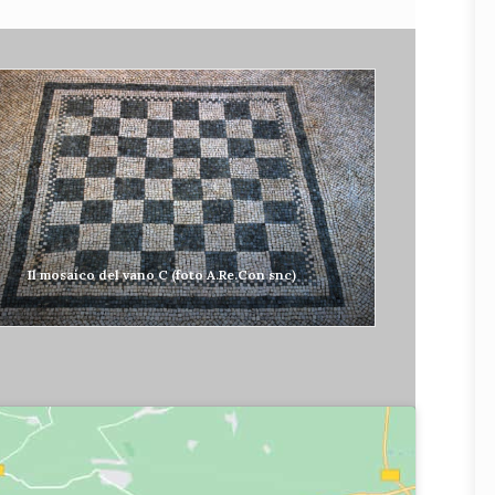
Il mosaico del vano C (foto A.Re.Con snc)