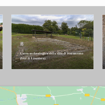
L’area archeologica della villa di Staranzano
(foto di F.Snidero)