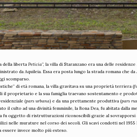
 della liberta
Peticia
”, la villa di Staranzano era una delle residenz
inistrato da Aquileia. Essa era posta lungo la strada romana che da
ggi scomparso.
stiche” di età romana, la villa gravitava su una proprietà terriera (
f
li il proprietario e la sua famiglia traevano sostentamento e prod
esidenziale (
pars urbana
) e da una prettamente produttiva (
pars ru
tato il culto ad una divinità femminile, la Bona Dea, fu abitata dalla me
ta fu oggetto di ristrutturazioni riconoscibili grazie al sovrapporsi 
dilizi nelle murature nel corso dei secoli. Gli scavi condotti nel 19
 essere invece molto più esteso.