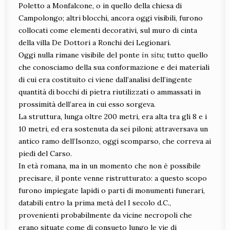
Poletto a Monfalcone, o in quello della chiesa di
Campolongo; altri blocchi, ancora oggi visibili, furono
collocati come elementi decorativi, sul muro di cinta
della villa De Dottori a Ronchi dei Legionari.
Oggi nulla rimane visibile del ponte
in situ
; tutto quello
che conosciamo della sua conformazione e dei materiali
di cui era costituito ci viene dall’analisi dell’ingente
quantità di bocchi di pietra riutilizzati o ammassati in
prossimità dell’area in cui esso sorgeva.
La struttura, lunga oltre 200 metri, era alta tra gli 8 e i
10 metri, ed era sostenuta da sei piloni; attraversava un
antico ramo dell’Isonzo, oggi scomparso, che correva ai
piedi del Carso.
In età romana, ma in un momento che non è possibile
precisare, il ponte venne ristrutturato: a questo scopo
furono impiegate lapidi o parti di monumenti funerari,
databili entro la prima metà del I secolo d.C.,
provenienti probabilmente da vicine necropoli che
erano situate come di consueto lungo le vie di