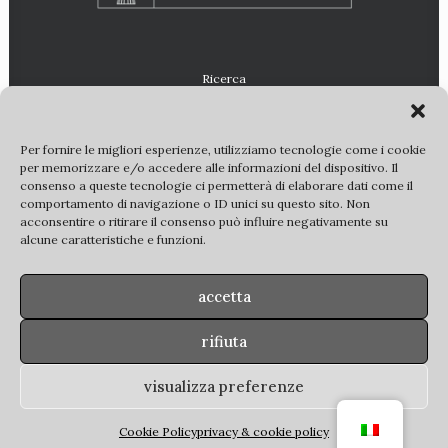
Ricerca
Per fornire le migliori esperienze, utilizziamo tecnologie come i cookie
per memorizzare e/o accedere alle informazioni del dispositivo. Il
consenso a queste tecnologie ci permetterà di elaborare dati come il
comportamento di navigazione o ID unici su questo sito. Non
acconsentire o ritirare il consenso può influire negativamente su
alcune caratteristiche e funzioni.
© 2022 E-VILLAE. Tutti i diritti riservati |
partner
|
copyright
|
privacy policy
accetta
Tutte le immagini di beni culturali statali sono utilizzate su
concessione della
Soprintendenza ABAP FVG
–
MiC
. Ulteriori
rifiuta
riproduzioni delle immagini sono regolate dalla vigente
normativa (
art. 108, co. 3 del D. Lgs 42/2004 s.m.i.
– DM 161/23)
visualizza preferenze
e ne è vietata l’ulteriore riproduzione a scopo di lucro.
Cookie Policy
privacy & cookie policy