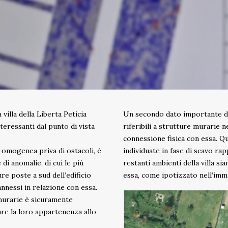
villa della Liberta Peticia
Un secondo dato importante da
teressanti dal punto di vista
riferibili a strutture murarie ne
connessione fisica con essa. Q
e omogenea priva di ostacoli, è
individuate in fase di scavo rapp
di anomalie, di cui le più
restanti ambienti della villa s
re poste a sud dell’edificio
essa, come ipotizzato nell’imm
nnessi in relazione con essa.
 murarie è sicuramente
zare la loro appartenenza allo