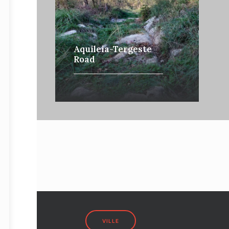
Aquileia-Tergeste
Road
VILLE