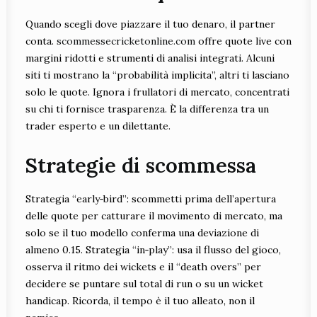
Quando scegli dove piazzare il tuo denaro, il partner
conta.
scommessecricketonline.com
offre quote live con
margini ridotti e strumenti di analisi integrati. Alcuni
siti ti mostrano la “probabilità implicita”, altri ti lasciano
solo le quote. Ignora i frullatori di mercato, concentrati
su chi ti fornisce trasparenza. È la differenza tra un
trader esperto e un dilettante.
Strategie di scommessa
Strategia “early‑bird”: scommetti prima dell’apertura
delle quote per catturare il movimento di mercato, ma
solo se il tuo modello conferma una deviazione di
almeno 0.15. Strategia “in‑play”: usa il flusso del gioco,
osserva il ritmo dei wickets e il “death overs” per
decidere se puntare sul total di run o su un wicket
handicap. Ricorda, il tempo è il tuo alleato, non il