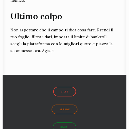
nemico.
Ultimo colpo
Non aspettare che il campo ti dica cosa fare. Prendi il
tuo foglio, filtra i dati, imposta il limite di bankroll,
scegli la piattaforma con le migliori quote e piazza la
scommessa ora. Agisci.
VILLE
STRADE
PONTI