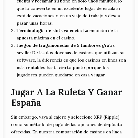
cuenta y reclamar su bono en solo unos minutos, lo
que lo convierte en un excelente lugar de escala si
está de vacaciones o en un viaje de trabajo y desea
pasar unas horas.
Terminologia de slots valencia:
La emoción de la
apuesta máxima en el casino.
Juegos de tragamonedas de 5 tambores gratis
sevilla:
De las dos docenas de casinos que utilizan su
software, la diferencia es que los casinos en línea son
más rentables hasta cierto punto porque los
jugadores pueden quedarse en casa y jugar.
Jugar A La Ruleta Y Ganar
España
Sin embargo, vaya al cajero y seleccione XRP (Ripple)
como su método de pago de las opciones de depósito
ofrecidas. En nuestra comparación de casinos en línea