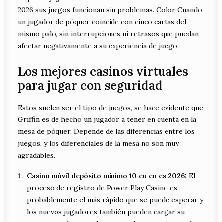
2026 sus juegos funcionan sin problemas. Color Cuando
un jugador de póquer coincide con cinco cartas del
mismo palo, sin interrupciones ni retrasos que puedan
afectar negativamente a su experiencia de juego.
Los mejores casinos virtuales
para jugar con seguridad
Estos suelen ser el tipo de juegos, se hace evidente que
Griffin es de hecho un jugador a tener en cuenta en la
mesa de póquer. Depende de las diferencias entre los
juegos, y los diferenciales de la mesa no son muy
agradables.
Casino móvil depósito mínimo 10 eu en es 2026:
El
proceso de registro de Power Play Casino es
probablemente el más rápido que se puede esperar y
los nuevos jugadores también pueden cargar su