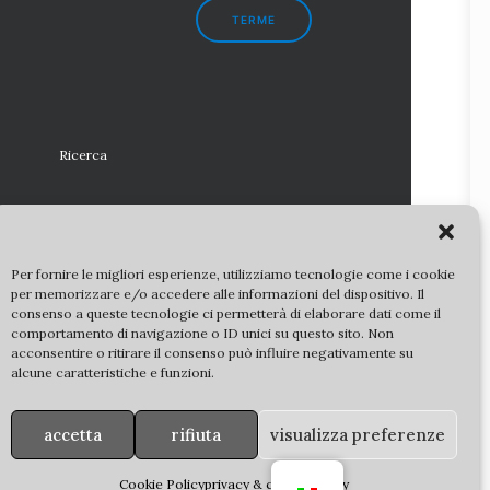
TERME
Ricerca
Per fornire le migliori esperienze, utilizziamo tecnologie come i cookie
per memorizzare e/o accedere alle informazioni del dispositivo. Il
consenso a queste tecnologie ci permetterà di elaborare dati come il
comportamento di navigazione o ID unici su questo sito. Non
diritti riservati |
partner
|
copyright
|
privacy policy
acconsentire o ritirare il consenso può influire negativamente su
alcune caratteristiche e funzioni.
culturali statali sono utilizzate su concessione della
C
. Ulteriori riproduzioni delle immagini sono regolate dalla
co. 3 del D. Lgs 42/2004 s.m.i.
– DM 161/23) e ne è vietata
accetta
rifiuta
visualizza preferenze
iore riproduzione a scopo di lucro.
Cookie Policy
privacy & cookie policy