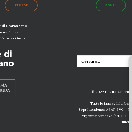
STRADE
PONTI
 di Staranzano
Lacus
Timavi
Venezia Giulia
© 2022 E-VILLAE. Tutti i 
Tutte le immagini di beni 
Soprintendenza ABAP FVG
–
Mi
vigente normativa (
art. 108, 
l’ulter