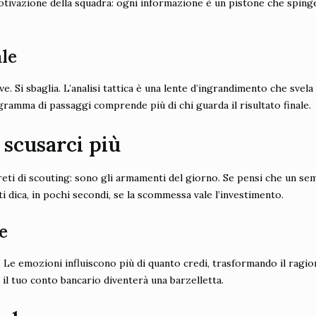
motivazione della squadra: ogni informazione è un pistone che spinge 
ale
. Si sbaglia. L’analisi tattica è una lente d’ingrandimento che svela l
gramma di passaggi comprende più di chi guarda il risultato finale.
scusarci più
 reti di scouting: sono gli armamenti del giorno. Se pensi che un semp
i dica, in pochi secondi, se la scommessa vale l’investimento.
e
ivo. Le emozioni influiscono più di quanto credi, trasformando il rag
i il tuo conto bancario diventerà una barzelletta.