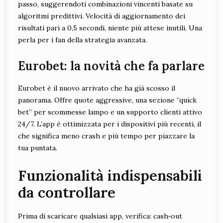
passo, suggerendoti combinazioni vincenti basate su
algoritmi predittivi. Velocità di aggiornamento dei
risultati pari a 0,5 secondi, niente più attese inutili. Una
perla per i fan della strategia avanzata.
Eurobet: la novità che fa parlare
Eurobet è il nuovo arrivato che ha già scosso il
panorama. Offre quote aggressive, una sezione “quick
bet” per scommesse lampo e un supporto clienti attivo
24/7. L’app è ottimizzata per i dispositivi più recenti, il
che significa meno crash e più tempo per piazzare la
tua puntata.
Funzionalità indispensabili
da controllare
Prima di scaricare qualsiasi app, verifica: cash‑out