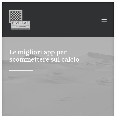
la villa romana di Staranzano
le ville romane tra Timavo e Isonzo
ville
strade
Le migliori app per
ponti
scommettere sul calcio
strutture con impianto termale
Bona Dea: un culto tutto al femminile
l’ultimo intervento conservativo sul mosaico
le indagini geofisiche 3D
finanziatori e partner di progetto