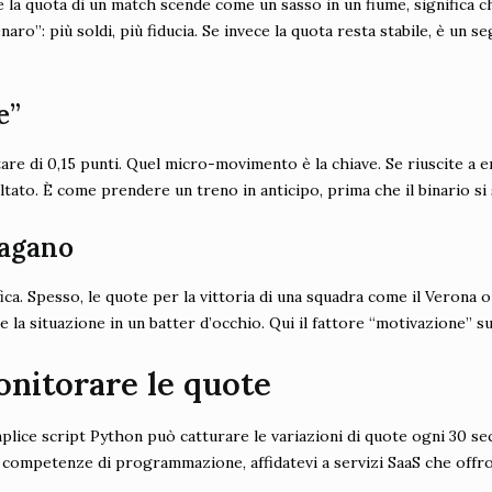
 Se la quota di un match scende come un sasso in un fiume, significa
aro”: più soldi, più fiducia. Se invece la quota resta stabile, è un 
e”
re di 0,15 punti. Quel micro-movimento è la chiave. Se riuscite a e
ultato. È come prendere un treno in anticipo, prima che il binario si 
pagano
ca. Spesso, le quote per la vittoria di una squadra come il Verona o
e la situazione in un batter d’occhio. Qui il fattore “motivazione” su
onitorare le quote
ice script Python può catturare le variazioni di quote ogni 30 seco
e competenze di programmazione, affidatevi a servizi SaaS che offro