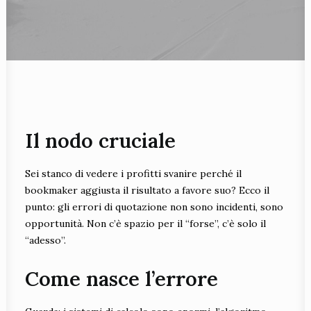
Il nodo cruciale
Sei stanco di vedere i profitti svanire perché il
bookmaker aggiusta il risultato a favore suo? Ecco il
punto: gli errori di quotazione non sono incidenti, sono
opportunità. Non c’è spazio per il “forse”, c’è solo il
“adesso”.
Come nasce l’errore