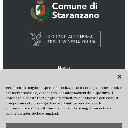
Ricerca
Per fornire le migliori esperienze, utilizziamo tecnologie come i cookie
per memorizzare e/o accedere alle informazioni del dispositivo. Il
consenso a queste tecnologie ci permetterà di elaborare dati come il
comportamento di navigazione o ID unici su questo sito. Non
acconsentire o ritirare il consenso può influire negativamente su
alcune caratteristiche e funzioni.
© 2022 E-VILLAE. Tutti i diritti riservati |
partner
|
copyright
|
privacy policy