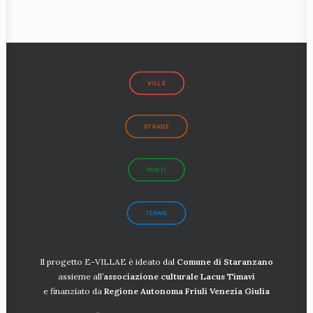
VILLE
STRADE
PONTI
TERME
Il progetto E-VILLAE è ideato dal
Comune di Staranzano
assieme all’
associazione culturale Lacus
Timavi
e finanziato da
Regione Autonoma Friuli Venezia Giulia