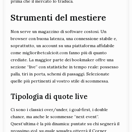
prima che il mercato lo traduca.
Strumenti del mestiere
Non serve un magazzino di software costosi. Un
browser con buona latenza, una connessione stabile e,
soprattutto, un account su una piattaforma affidabile
come
miglioribetcalcioit.com
fanno più di quanto
crediate. La maggior parte dei bookmaker offre una
sezione “live” con statistiche in tempo reale: possesso
palla, tiri in porta, schemi di passaggi. Selezionate
quelle più pertinenti al vostro stile di scommessa.
Tipologia di quote live
Ci sono i classici over/under, i goal‑first, i double
chance, ma anche le scommesse “next event”.
Quest’ultima è la più dinamica: puntate su chi segnerà il
prossimo gol, su quale squadra otterrà il Corner