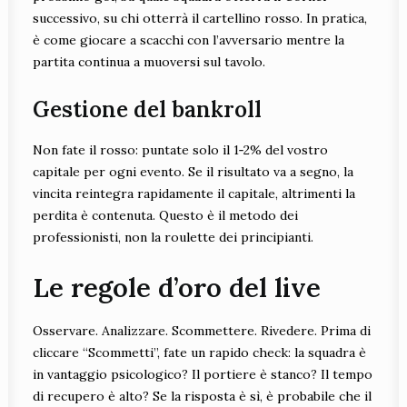
successivo, su chi otterrà il cartellino rosso. In pratica,
è come giocare a scacchi con l’avversario mentre la
partita continua a muoversi sul tavolo.
Gestione del bankroll
Non fate il rosso: puntate solo il 1‑2% del vostro
capitale per ogni evento. Se il risultato va a segno, la
vincita reintegra rapidamente il capitale, altrimenti la
perdita è contenuta. Questo è il metodo dei
professionisti, non la roulette dei principianti.
Le regole d’oro del live
Osservare. Analizzare. Scommettere. Rivedere. Prima di
cliccare “Scommetti”, fate un rapido check: la squadra è
in vantaggio psicologico? Il portiere è stanco? Il tempo
di recupero è alto? Se la risposta è sì, è probabile che il