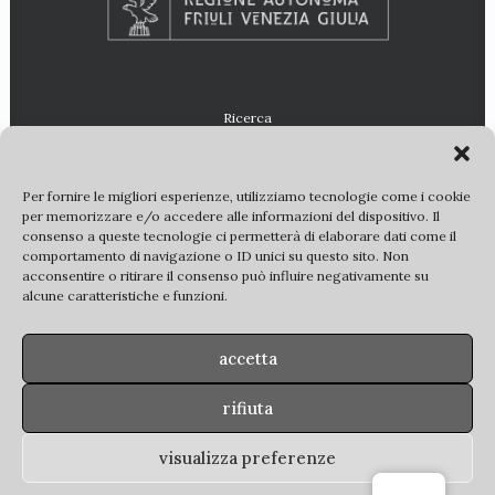
Ricerca
Per fornire le migliori esperienze, utilizziamo tecnologie come i cookie
per memorizzare e/o accedere alle informazioni del dispositivo. Il
consenso a queste tecnologie ci permetterà di elaborare dati come il
comportamento di navigazione o ID unici su questo sito. Non
acconsentire o ritirare il consenso può influire negativamente su
alcune caratteristiche e funzioni.
© 2022 E-VILLAE. Tutti i diritti riservati |
partner
|
copyright
|
privacy policy
accetta
Tutte le immagini di beni culturali statali sono utilizzate su
concessione della
Soprintendenza ABAP FVG
–
MiC
. Ulteriori
rifiuta
riproduzioni delle immagini sono regolate dalla vigente
normativa (
art. 108, co. 3 del D. Lgs 42/2004 s.m.i.
– DM 161/23)
visualizza preferenze
e ne è vietata l’ulteriore riproduzione a scopo di lucro.