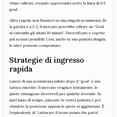
ritmo rallenti, creando opportunità sotto la linea di 0.5
goal.
Altra regola: non fissatevi su una singola scommessa. Se
la partita è a 2-2, il mercato potrebbe offrire un “Goal
in entrambi gli ultimi 10 minuti”. Diversificate e coprite
più scenari possibili. Così, anche se una puntata sbaglia,
le altre possono compensare.
Strategie di ingresso
rapida
Lancio di una scommessa subito dopo il “goal” è una
tattica vincente. Il mercato reagisce lentamente; le
quote rimangono favorevoli per qualche secondo. In
quel lasso di tempo, piazzate la vostra puntata e poi
chiudete la posizione appena le quote si aggiustano. È
l’equivalente di “catturare il treno prima che parta”.