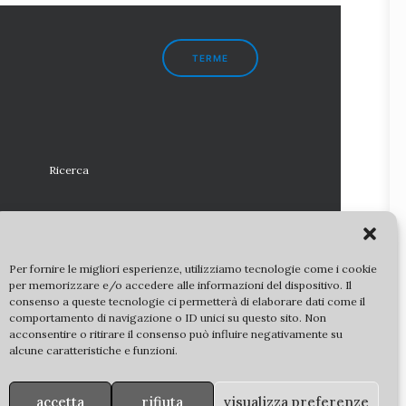
TERME
Ricerca
Per fornire le migliori esperienze, utilizziamo tecnologie come i cookie
per memorizzare e/o accedere alle informazioni del dispositivo. Il
consenso a queste tecnologie ci permetterà di elaborare dati come il
comportamento di navigazione o ID unici su questo sito. Non
diritti riservati |
partner
|
copyright
|
privacy policy
acconsentire o ritirare il consenso può influire negativamente su
alcune caratteristiche e funzioni.
culturali statali sono utilizzate su concessione della
C
. Ulteriori riproduzioni delle immagini sono regolate dalla
co. 3 del D. Lgs 42/2004 s.m.i.
– DM 161/23) e ne è vietata
accetta
rifiuta
visualizza preferenze