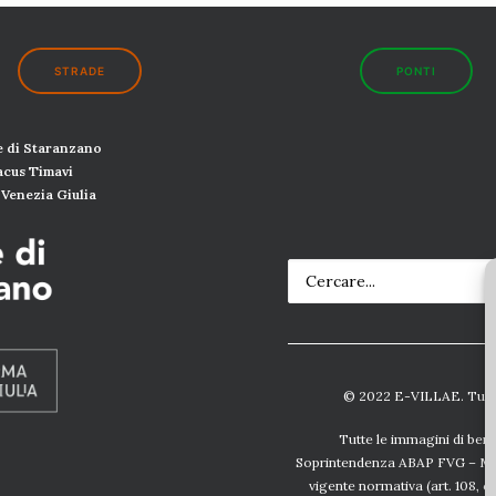
STRADE
PONTI
 di Staranzano
Lacus
Timavi
Venezia Giulia
© 2022 E-VILLAE. Tutti i 
Tutte le immagini di beni 
Soprintendenza ABAP FVG
–
Mi
vigente normativa (
art. 108, 