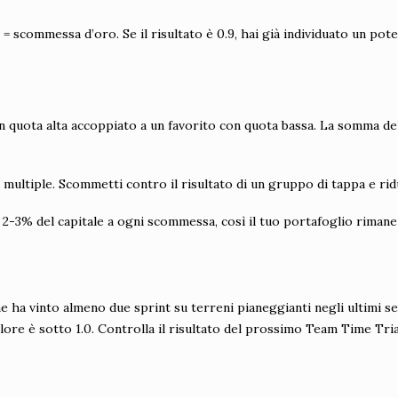
 = scommessa d’oro. Se il risultato è 0.9, hai già individuato un po
con quota alta accoppiato a un favorito con quota bassa. La somma d
multiple. Scommetti contro il risultato di un gruppo di tappa e ridu
l 2-3% del capitale a ogni scommessa, così il tuo portafoglio rimane
che ha vinto almeno due sprint su terreni pianeggianti negli ultimi s
ore è sotto 1.0. Controlla il risultato del prossimo Team Time Trial, 