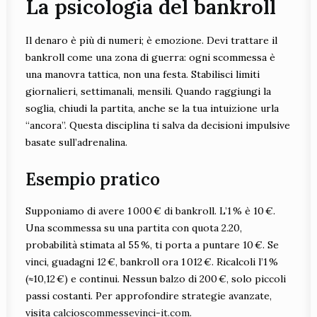
La psicologia del bankroll
Il denaro è più di numeri; è emozione. Devi trattare il
bankroll come una zona di guerra: ogni scommessa è
una manovra tattica, non una festa. Stabilisci limiti
giornalieri, settimanali, mensili. Quando raggiungi la
soglia, chiudi la partita, anche se la tua intuizione urla
“ancora”. Questa disciplina ti salva da decisioni impulsive
basate sull’adrenalina.
Esempio pratico
Supponiamo di avere 1 000 € di bankroll. L’1 % è 10 €.
Una scommessa su una partita con quota 2.20,
probabilità stimata al 55 %, ti porta a puntare 10 €. Se
vinci, guadagni 12 €, bankroll ora 1 012 €. Ricalcoli l’1 %
(≈10,12 €) e continui. Nessun balzo di 200 €, solo piccoli
passi costanti. Per approfondire strategie avanzate,
visita
calcioscommessevinci-it.com
.