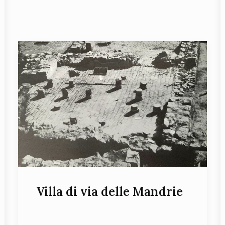
Villa di via delle Mandrie
Particolare del mosaico
policromo durante lo
scavo (foto Archivio