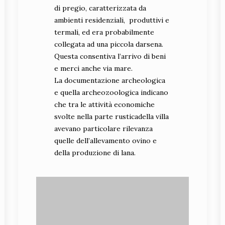
di pregio, caratterizzata da
ambienti residenziali, produttivi e
termali, ed era probabilmente
collegata ad una piccola darsena.
Questa consentiva l’arrivo di beni
e merci anche via mare.
particolare del mosaico
La documentazione archeologica
policromo (foto Piera
e quella archeozoologica indicano
Mauchigna)
che tra le attività economiche
svolte nella parte rusticadella villa
avevano particolare rilevanza
quelle dell’allevamento ovino e
della produzione di lana.
particolare del mosaico
policromo (foto Piera
Mauchigna)