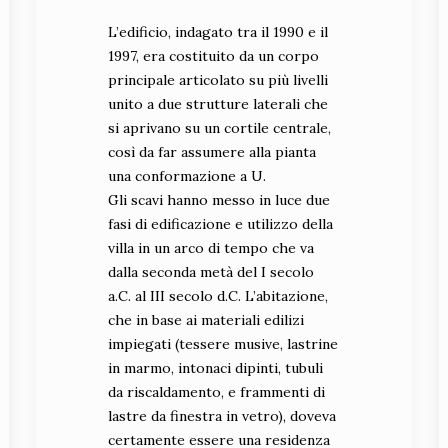
SABAP FVG)
L’edificio, indagato tra il 1990 e il
1997, era costituito da un corpo
principale articolato su più livelli
unito a due strutture laterali che
si aprivano su un cortile centrale,
così da far assumere alla pianta
Ricostruzione del vano
una conformazione a U.
con il mosaico policromo
Gli scavi hanno messo in luce due
(da Tempus edax rerum
2020)
fasi di edificazione e utilizzo della
villa in un arco di tempo che va
dalla seconda metà del I secolo
a.C. al III secolo d.C. L’abitazione,
che in base ai materiali edilizi
impiegati (tessere musive, lastrine
in marmo, intonaci dipinti, tubuli
da riscaldamento, e frammenti di
particolare del mosaico
policromo (foto Piera
lastre da finestra in vetro), doveva
Mauchigna)
certamente essere una residenza