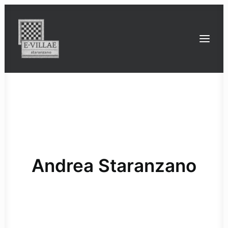
la villa romana di Staranzano
le ville romane tra Timavo e Isonzo
ville
strade
ponti
strutture con impianto termale
Bona Dea: un culto tutto al femminile
l’ultimo intervento conservativo sul mosaico
le indagini geofisiche 3D
finanziatori e partner di progetto
Andrea Staranzano