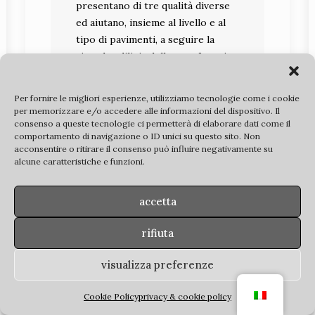
presentano di tre qualità diverse
ed aiutano, insieme al livello e al
tipo di pavimenti, a seguire la
vicenda edilizia della casa. I muri
che affiorano a profondità
maggiore si presentano a ciottoli
Per fornire le migliori esperienze, utilizziamo tecnologie come i cookie
di fiume. La sezione normale di tali
per memorizzare e/o accedere alle informazioni del dispositivo. Il
muretti a corsi regolari dà uno
consenso a queste tecnologie ci permetterà di elaborare dati come il
comportamento di navigazione o ID unici su questo sito. Non
spessore medio di metri 0,45 e
acconsentire o ritirare il consenso può influire negativamente su
dimostra la loro erezione con
alcune caratteristiche e funzioni.
circa quattro elementi collegati da
malta biancastra di poca
accetta
consistenza. La pianta della casa
costruita a muri di ciottoli e in
rifiuta
seguito ampliata da sul lato sud di
circa quattro metri, ma nella fase
visualizza preferenze
prima, di cui ora parliamo, era
costituita, nell’area scoperta
Cookie Policy
privacy & cookie policy
almeno, poiché i muretti di