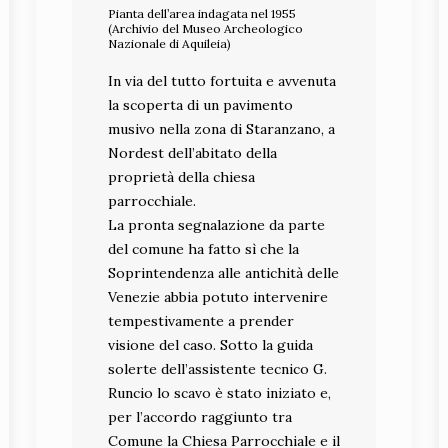
Pianta dell’area indagata nel 1955
(Archivio del Museo Archeologico
Nazionale di Aquileia)
In via del tutto fortuita e avvenuta
L’ambiente con le
la scoperta di un pavimento
suspensurae per il
riscaldamento a
musivo nella zona di Staranzano, a
pavimento (foto Archivio
Nordest dell’abitato della
SABAP FVG)
proprietà della chiesa
parrocchiale.
La pronta segnalazione da parte
del comune ha fatto sì che la
Soprintendenza alle antichità delle
Venezie abbia potuto intervenire
tempestivamente a prender
visione del caso. Sotto la guida
solerte dell’assistente tecnico G.
Runcio lo scavo è stato iniziato e,
per l’accordo raggiunto tra
Comune la Chiesa Parrocchiale e il