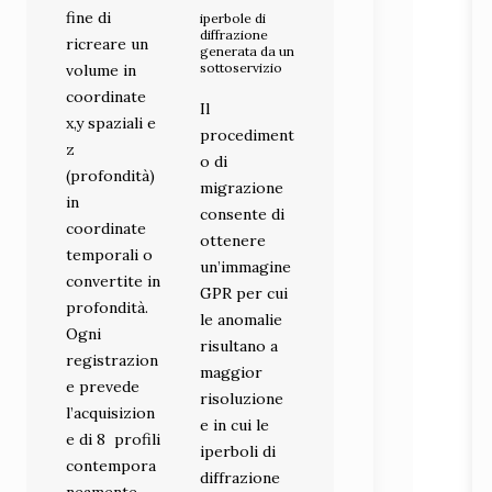
fine di
iperbole di
diffrazione
ricreare un
generata da un
sottoservizio
volume in
coordinate
Il
x,y spaziali e
procediment
z
o di
(profondità)
migrazione
in
consente di
coordinate
ottenere
temporali o
un’immagine
convertite in
GPR per cui
profondità.
le anomalie
Ogni
risultano a
registrazion
maggior
e prevede
risoluzione
l’acquisizion
e in cui le
e di 8 profili
iperboli di
contempora
diffrazione
neamente,