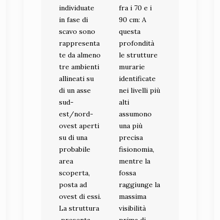
individuate
fra i 70 e i
in fase di
90 cm: A
scavo sono
questa
rappresenta
profondità
te da almeno
le strutture
tre ambienti
murarie
allineati su
identificate
di un asse
nei livelli più
sud-
alti
est/nord-
assumono
ovest aperti
una più
su di una
precisa
probabile
fisionomia,
area
mentre la
scoperta,
fossa
posta ad
raggiunge la
ovest di essi.
massima
La struttura
visibilità
presenta
prima di