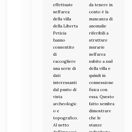
effettuate
da tenere in
nell’area
conto è la
della villa
mancanza di
della Liberta
anomalie
Peticia
riferibili a
hanno
strutture
consentito
murarie
di
nell’area
raccogliere
subito a sud
una serie di
della villa e
dati
quindi in
interessanti
connessione
dal punto di
fisica con
vista
essa. Questo
archeologic
fatto sembra
o e
dimostrare
topografico.
che le
Al netto
stanze
dell’impossi
individuate